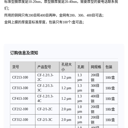
标准型膜厚度是10-20nm，厚型膜厚度是20-40nm，需要厚型的要电话联系我
们；
所用的铜网只有200目和400目两种，金网有200、300、400目可选；
金网上膜的厚度是标准厚度，包装只有100个/盒可选；
订购信息及须知
孔径大
货号
产品型号
孔距
网规格
包装
小
CF-1.2/1.3-
1.3
200
目
CF213-100
1.2 µm
100
/盒
2C
µm
铜
CF-1.2/1.3-
1.3
300
目
CF313-100
1.2 µm
100
/盒
3C
µm
铜
CF-1.2/1.3-
1.3
400
目
CF413-100
1.2 µm
100
/盒
4C
µm
铜
1.0
200
目
CF212-100
CF-2/1-2C
2.0 µm
100
/盒
µm
铜
1.0
200
目
CF312-100
CF-2/1-3C
2.0 µm
100
/盒
µm
铜