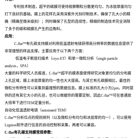
专利技术制造，超平的碳膜可使待观察颗粒分散更均匀，为冰层厚度均匀
打下良好的基础。膜上的花样孔采用深紫外光刻印制技术，确保了孔大小的精
确（精确至微米级别）；同时确保了孔型的连续性，精细的制造技术完全消除
了多于的碳和碳膜孔产生的边角料。
应用：
C-flat™
有孔碳支持膜对利用低温透射电镜获得高分辨率的数据信息提供了
非常理想的样品支撑。主要应用于以下两个方面：
低温电子断层扫描术（cryo-ET）和单一微粒分析（single particle
analysis，SPA）
大量的科学研究人员报道，C-flat™超平的膜表面使得研究对象更均匀的分布膜
上孔区域，膜上冰层厚度的均一性也大大提高。与其它有孔碳膜相比，最佳的
微粒分布特性可以采集到最理想的数据信息。膜上标准的孔大小为2µm，同时提
供的还有其它大小的孔径，也可以根据你的需要定制，因此C-flat™可在普通放
大倍率下进行TEM定量分析。
自动化低温透射电镜（automated TEM）
C-flat™
分析位点的规则排列（以及微粒分布均匀和冰层厚的均一），可以使用
Leginon软件进行信息的自动控制和采集，两者可以兼容。
C-flat有孔碳支持膜常规参数：