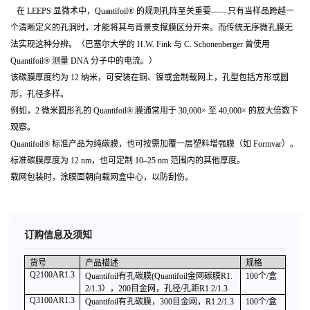
在 LEEPS 显微术中，Quantifoil® 的规则孔阵至关重要——只有当样品跨越一
个清晰定义的孔洞时，才能将其与背景支撑膜区分开来。而传统无序微孔膜无
法实现这种分辨。（巴塞尔大学的 H.W. Fink 与 C. Schonenberger 曾使用
Quantifoil® 测量 DNA 分子中的电流。）
该碳膜厚度约为 12 纳米，可安装在铜、镍或金制载网上，孔型包括方形或圆
形，孔径多样。
例如，2 微米圆形孔的 Quantifoil® 膜通常用于 30,000× 至 40,000× 的放大倍数下
观察。
Quantifoil®
标准产品为纯碳膜，也可按需加覆一层塑料增强膜（如 Formvar）。
标准碳膜厚度为 12 nm，也可定制 10–25 nm 范围内的其他厚度。
载网包装时，涂膜面朝向载网盒中心，以防刮伤。
订购信息及须知
货号
产品描述
规格
Q2100AR1.3
Quantifoil
有孔碳膜(Quantifoil金网碳膜R1.
100
个/盒
2/1.3），200目金网，孔径/孔距R1.2/1.3
Q3100AR1.3
Quantifoil
有孔碳膜，300目金网，R1.2/1.3
100
个/盒