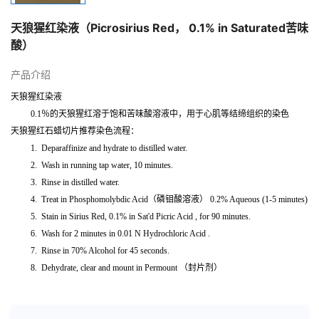
天狼猩红染液（Picrosirius Red， 0.1% in Saturated苦味
酸）
产品介绍
天狼猩红染液
0.1
％的天狼猩红溶于饱和苦味酸溶液中，用于心肌等结缔组织的染色
天狼猩红石蜡切片推荐染色流程：
1.
Deparaffinize and hydrate to distilled water.
2.
Wash in running tap water, 10 minutes.
3.
Rinse in distilled water.
4.
Treat in Phosphomolybdic Acid
（磷钼酸溶液） 0.2% Aqueous (1-5 minutes)
5.
Stain in Sirius Red, 0.1% in Sat'd Picric Acid , for 90 minutes.
6.
Wash for 2 minutes in 0.01 N Hydrochloric Acid .
7.
Rinse in 70% Alcohol for 45 seconds.
8.
Dehydrate, clear and mount in Permount
（封片剂）