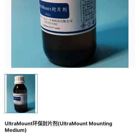
UltraMount环保封片剂(UltraMount Mounting
Medium)