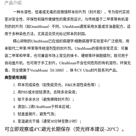
产品介绍
一种水溶性、低毒或无毒的显微镜样本封片剂（封片胶），专为现代实验
室对安全性、环保性和操作便捷性的需求而设计。与传统基于二甲苯等有机溶
剂的封片剂（如OmniMount）不同，UltraMount通常采用水基或甘油基配方，适
用于多种染色方法，尤其适合荧光标记样本的封固。
精心研制的UltraMount已在组织病理学/细胞病理学实验室中广泛使用，用
来取代二甲苯/甲苯等传统溶剂型的封片剂。UltraMount的使用非常灵活：可兼
容二甲苯和甲苯，也可兼容市场上常见的徕卡、珊顿等环保脱蜡剂；既可用于
自动盖片机，也可用于手工封片。UltraMount不含任何危险的有机溶剂，环保无
毒，完全媲美于VectaMount（H-5000）、徕卡CV Ultra封片胶系列产品。
典型使用流程
1.
样本完成染色（如免疫荧光、H&E水溶性染色等）；
2.
用PBS或水轻轻漂洗，去除多余染液；
3.
吸干多余水分（避免稀释封片剂）；
4.
滴加1–2滴UltraMount于样本区域；
5.
轻盖盖玻片，避免气泡；
6.
室温避光干燥（通常30分钟至数小时）；
可立即观察或4°C避光长期保存（荧光样本建议–20°C）。